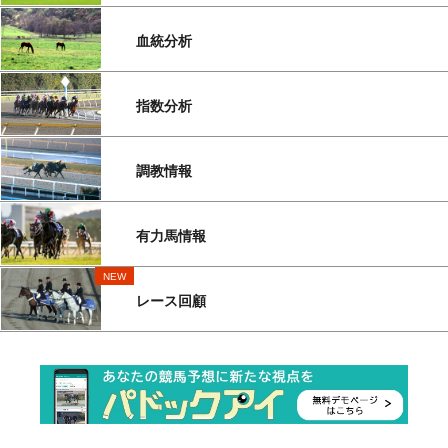
血統分析
指数分析
調教情報
有力馬情報
NEW
レース回顧