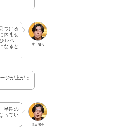
見つける
に休ませ
びレベ
津田場長
になると
レージが上がっ
、早期の
なってい
津田場長