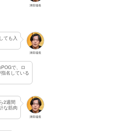
津田場長
しても入
津田場長
POGで、ロ
が指名している
ら2週間
計な筋肉
津田場長