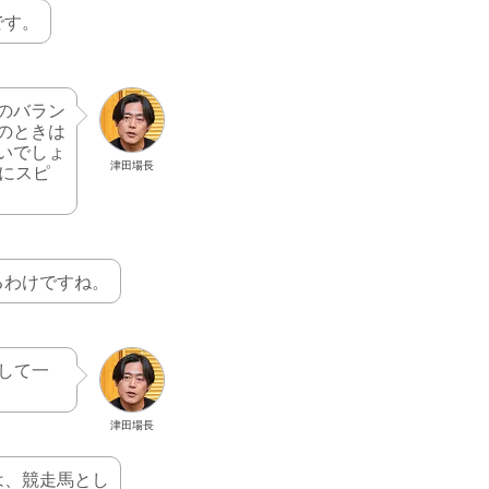
です。
のバラン
のときは
いでしょ
津田場長
にスピ
るわけですね。
して一
津田場長
は、競走馬とし