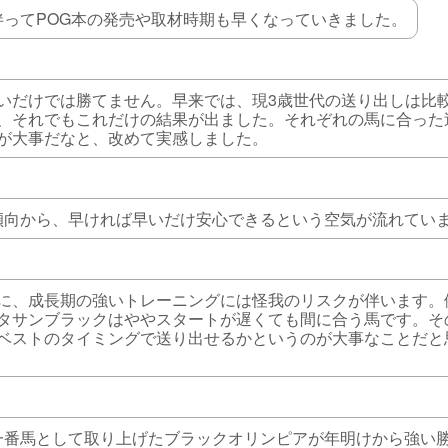
伴ってPOG本の発売や取材時期も早くなっていきました。
いだけでは勝てません。早来では、現3歳世代の送り出しは比
、それでもこれだけの結果が出ました。それぞれの馬に合った
が大事だなと、改めて実感しました。
傾向から、早ければ早いだけ安心できるという空気が流れてい
に、成長期の強いトレーニングには怪我のリスクが伴います。
タサンブラックはややスタートが遅くても間に合う馬です。そ
ベストのタイミングで送り出せるかというのが大事なことだと
一番馬として取り上げたブラックオリンピアが年明けから強い勝