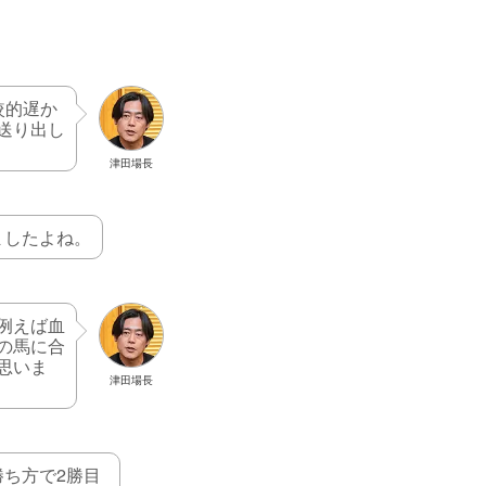
較的遅か
送り出し
津田場長
ましたよね。
例えば血
の馬に合
思いま
津田場長
ち方で2勝目