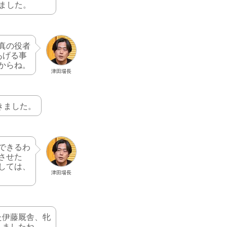
ました。
真の役者
あげる事
からね。
津田場長
きました。
できるわ
させた
しては、
津田場長
た伊藤厩舎、牝
りましたね。