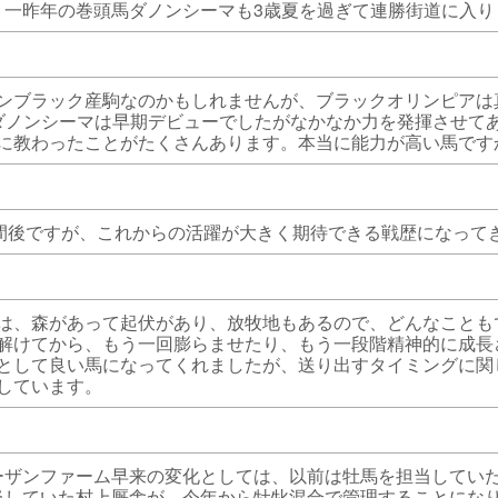
、一昨年の巻頭馬ダノンシーマも3歳夏を過ぎて連勝街道に入り
ンブラック産駒なのかもしれませんが、ブラックオリンピアは
ダノンシーマは早期デビューでしたがなかなか力を発揮させて
に教わったことがたくさんあります。本当に能力が高い馬です
期間後ですが、これからの活躍が大きく期待できる戦歴になって
は、森があって起伏があり、放牧地もあるので、どんなことも
解けてから、もう一回膨らませたり、もう一段階精神的に成長
として良い馬になってくれましたが、送り出すタイミングに関
しています。
ーザンファーム早来の変化としては、以前は牡馬を担当してい
当していた村上厩舎が、今年から牡牝混合で管理することにな