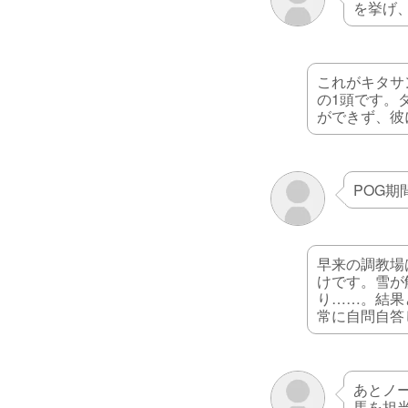
を挙げ
これがキタサ
の1頭です。
ができず、彼
POG
早来の調教場
けです。雪が
り……。結果
常に自問自答
あとノ
馬を担