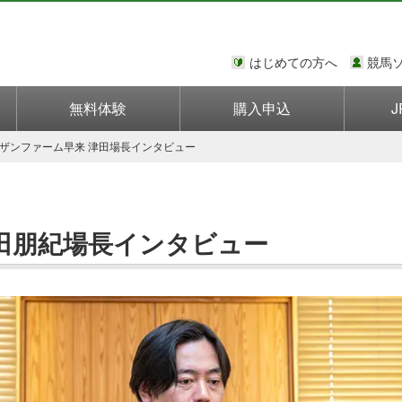
はじめての方へ
競馬
無料体験
購入申込
J
ザンファーム早来 津田場長インタビュー
田朋紀場長インタビュー