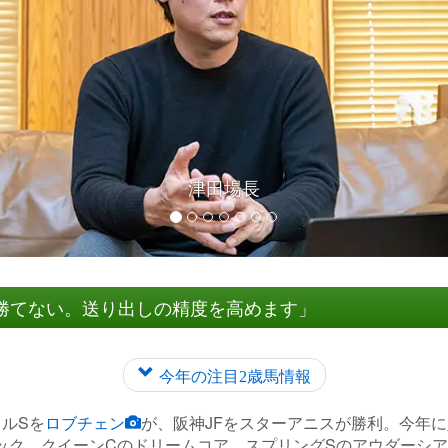
ホープフルＳを勝利したロブチェン
勝てない。送り出しの精度を高めます」
今年の注目2歳馬情報
ルSを
ロブチェン
が、阪神JFをスターアニスが勝利。今年
ック、クイーンCのドリームコア、スプリングSのアウダーシ