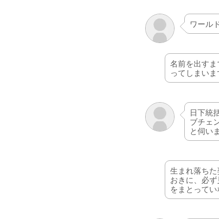
ワール
名前を出すま
ってしまいま
日下統
ブチェ
と伺い
生まれ落ちた
おきに、必ず
をまとってい