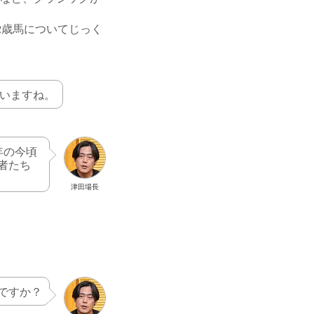
2歳馬についてじっく
ていますね。
年の今頃
者たち
津田場長
ですか？