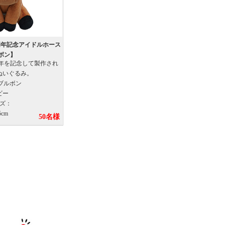
30周年記念アイドルホース
ボン】
0周年を記念して製作され
ぬいぐるみ。
ノブルボン
ビー
イズ：
5cm
50名様