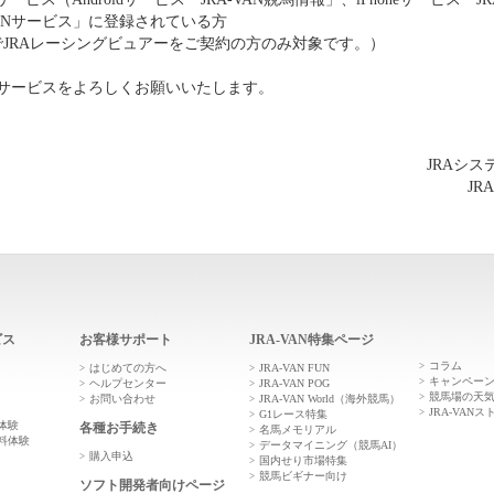
VANサービス」に登録されている方
イトでJRAレーシングビュアーをご契約の方のみ対象です。）
ANサービスをよろしくお願いいたします。
JRAシ
JR
ビス
お客様サポート
JRA-VAN特集ページ
コラム
はじめての方へ
JRA-VAN FUN
キャンペー
ヘルプセンター
JRA-VAN POG
競馬場の天
お問い合わせ
JRA-VAN World（海外競馬）
JRA-VANス
G1レース特集
体験
各種お手続き
名馬メモリアル
料体験
データマイニング（競馬AI）
購入申込
国内せり市場特集
競馬ビギナー向け
ソフト開発者向けページ