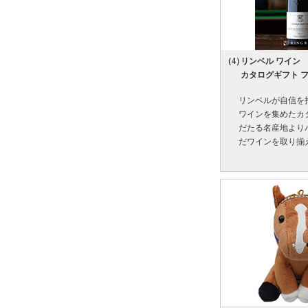
（4）
リンベル ワイン
カタログギフト 
リンベルが自信を
ワインを集めたカ
だたる名産地より
だワインを取り揃