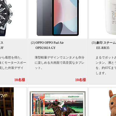
ィス
（2）
OPPO OPPO Pad Air
（3）
象印 スチー
JF
OPD2102A GY
EE-RR35
から着想を得た、
薄型軽量デザインでエンタメも存分
まるでポット
も強くモータースポー
に楽しめる大画面で高音質なタブレ
ンタン。沸と
現した外装デザイ
ット。
を、約65℃ま
します。
10名様
10名様