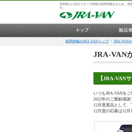
馬券購入に役立つオッズ情報や競馬情報をはじめ、競
介。
競馬情報のJRA-VANトップ
>
JRA-VA
JRA-VA
【JRA-VA
いつもJRA-VAN
2022年のご愛顧感
12月度賞品として
12月度の応募は12