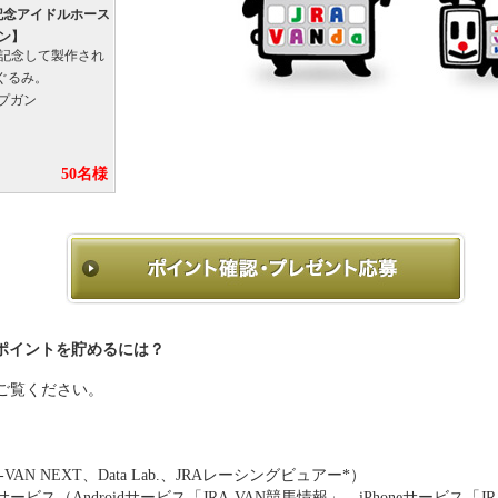
周年記念アイドルホース
ン】
年を記念して製作され
ぐるみ。
ップガン
：
50名様
ポイントを貯めるには？
ご覧ください。
VAN NEXT、Data Lab.、JRAレーシングビュアー*）
ビス（Androidサービス「JRA-VAN競馬情報」、iPhoneサービス「J