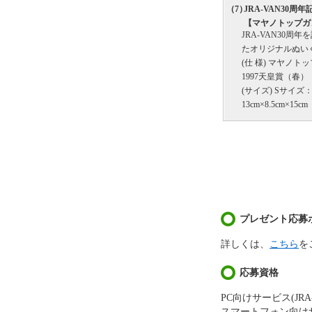
（7）
JRA-VAN30
【マヤノトップガ
JRA-VAN30周
たオリジナルぬい
(仕 様) マヤノト
1997天皇賞（春）
(サイズ) Sサイズ
13cm×8.5cm×15cm
プレゼント応募
詳しくは、
こちら
を
応募資格
PC向けサービス(JRA-
スマートフォン向けサー