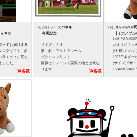
（5）
2022 レースパネル
（6）
JRA-VAN
フィネス
有馬記念
【ミホノブル
JRA-VAN3
持ってお届けする
サイズ：Ａ４
たオリジナル
タログギフト。名
素 材：アルミフレーム
(仕 様) ミホ
バラエティに富ん
ピクトロプリント
1992日本ダー
えました。
画像はイメージで実際の物とは異な
(サイズ) Sサ
ります
13cm×8.5cm×1
30名様
50名様