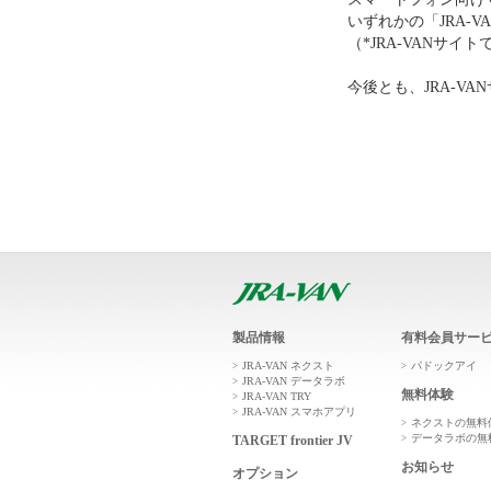
いずれかの「JRA-
（*JRA-VANサ
今後とも、JRA-V
製品情報
有料会員サー
JRA-VAN ネクスト
パドックアイ
JRA-VAN データラボ
無料体験
JRA-VAN TRY
JRA-VAN スマホアプリ
ネクストの無料
データラボの無
TARGET frontier JV
お知らせ
オプション