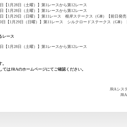
1日【1月28日（土曜）】第1レースから第12レース
5日【1月28日（土曜）】第1レースから第12レース
2日【1月29日（日曜）】第11レース 根岸ステークス（GⅢ）【前日発売
10日【1月29日（日曜）】第11レース シルクロードステークス（GⅢ）
るレース
9日【1月28日（土曜）】第1レースから第12レース
す。
してはJRAのホームページにてご確認ください。
JRAシ
JR