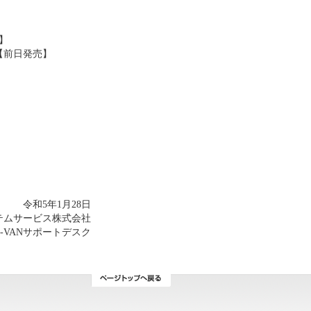
】
【前日発売】
令和5年1月28日
ステムサービス株式会社
A-VANサポートデスク