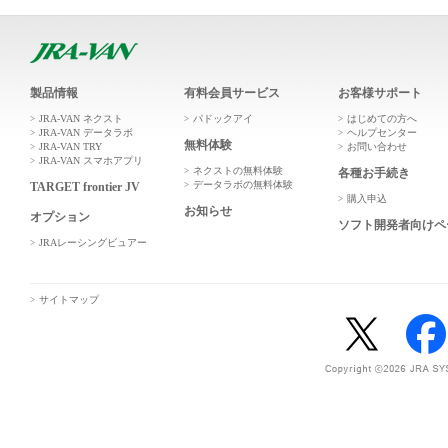
製品情報
有料会員サービス
お客様サポート
JRA-VAN ネクスト
パドックアイ
はじめての方へ
JRA-VAN データラボ
ヘルプセンター
無料体験
JRA-VAN TRY
お問い合わせ
JRA-VAN スマホアプリ
ネクストの無料体験
各種お手続き
データラボの無料体験
TARGET frontier JV
購入申込
お知らせ
オプション
ソフト開発者向けペ
JRAレーシングビュアー
サイトマップ