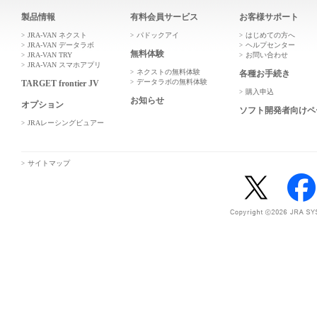
製品情報
有料会員サービス
お客様サポート
JRA-VAN ネクスト
パドックアイ
はじめての方へ
JRA-VAN データラボ
ヘルプセンター
無料体験
JRA-VAN TRY
お問い合わせ
JRA-VAN スマホアプリ
ネクストの無料体験
各種お手続き
データラボの無料体験
TARGET frontier JV
購入申込
お知らせ
オプション
ソフト開発者向けペ
JRAレーシングビュアー
サイトマップ