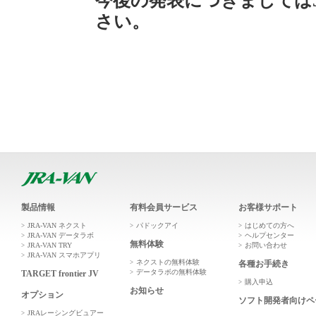
今後の発表につきましては
さい。
製品情報
有料会員サービス
お客様サポート
JRA-VAN ネクスト
パドックアイ
はじめての方へ
JRA-VAN データラボ
ヘルプセンター
無料体験
JRA-VAN TRY
お問い合わせ
JRA-VAN スマホアプリ
ネクストの無料体験
各種お手続き
データラボの無料体験
TARGET frontier JV
購入申込
お知らせ
オプション
ソフト開発者向けペ
JRAレーシングビュアー