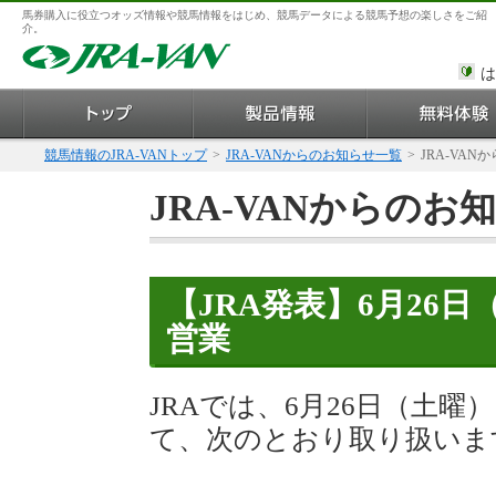
馬券購入に役立つオッズ情報や競馬情報をはじめ、競馬データによる競馬予想の楽しさをご紹
介。
は
競馬情報のJRA-VANトップ
>
JRA-VANからのお知らせ一覧
>
JRA-VAN
JRA-VANからのお
【JRA発表】6月26
営業
JRAでは、6月26日（土
て、次のとおり取り扱いま