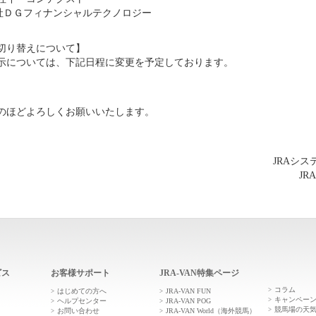
ＤＧフィナンシャルテクノロジー
切り替えについて】
示については、下記日程に変更を予定しております。
）
のほどよろしくお願いいたします。
JRAシ
JR
ビス
お客様サポート
JRA-VAN特集ページ
コラム
はじめての方へ
JRA-VAN FUN
キャンペー
ヘルプセンター
JRA-VAN POG
競馬場の天
お問い合わせ
JRA-VAN World（海外競馬）