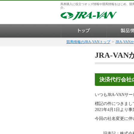
馬券購入に役立つオッズ情報や競馬情報をはじめ、競
介。
競馬情報のJRA-VANトップ
>
JRA-VA
JRA-VA
決済代行会社
いつもJRA-VAN
標記の件につきまし
2021年4月1日よ
今回の社名変更に伴
旧表記：株式会社