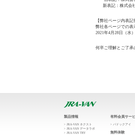
新表記：株式会社
【弊社ページ内表記
弊社各ページでの表
2021年4月28日（水
何卒ご理解とご了承
製品情報
有料会員サー
JRA-VAN ネクスト
パドックアイ
JRA-VAN データラボ
無料体験
JRA-VAN TRY