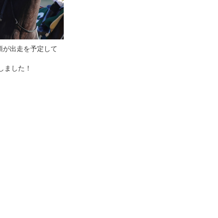
頭が出走を予定して
しました！