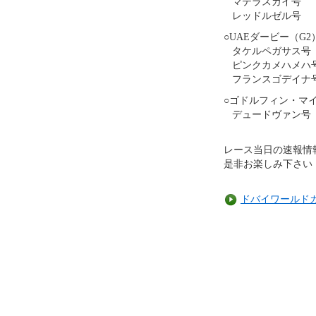
マテラスカイ号
レッドルゼル号
○UAEダービー（G2
タケルペガサス号
ピンクカメハメハ
フランスゴデイナ
○ゴドルフィン・マイ
デュードヴァン号
レース当日の速報情
是非お楽しみ下さい
ドバイワールド