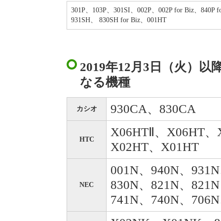
301P、103P、301SI、002P、002P for Biz、840P
931SH、 830SH for Biz、001HT
2019年12月3日（火）
なる機種
930CA、830CA
カシオ
X06HTⅡ、X06HT、
HTC
X02HT、X01HT
001N、940N、931
830N、821N、821
NEC
741N、740N、706N