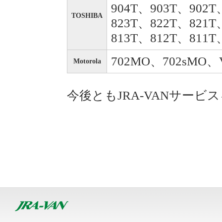
904T、903T、902T
TOSHIBA
823T、822T、821T
813T、812T、811T
702MO、702sMO、
Motorola
今後ともJRA-VANサー