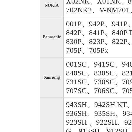
X02NK、X01NK、8
NOKIA
702NK2、V-NM701
001P、942P、941P
842P、841P、840P 
Panasonic
830P、823P、822P
705P、705Px
001SC、941SC、94
840SC、830SC、82
Samsung
731SC、730SC、70
707SC、706SC、70
943SH、942SH KT
936SH、935SH、93
923SH 、922SH、9
G、913SH、912SH