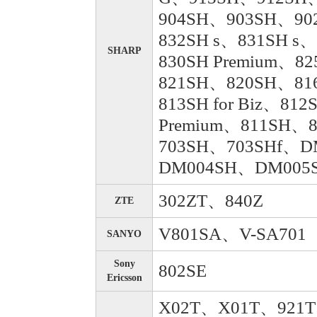
904SH、903SH、90
832SH s、831SH s
SHARP
830SH Premium、
821SH、820SH、81
813SH for Biz、81
Premium、811SH、
703SH、703SHf、
DM004SH、DM005
302ZT、840Z
ZTE
V801SA、V-SA701
SANYO
Sony
802SE
Ericsson
X02T、X01T、921