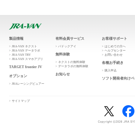
製品情報
有料会員サービス
お客様サポート
JRA-VAN ネクスト
パドックアイ
はじめての方へ
JRA-VAN データラボ
ヘルプセンター
無料体験
JRA-VAN TRY
お問い合わせ
JRA-VAN スマホアプリ
ネクストの無料体験
各種お手続き
データラボの無料体験
TARGET frontier JV
購入申込
お知らせ
オプション
ソフト開発者向けペ
JRAレーシングビュアー
サイトマップ