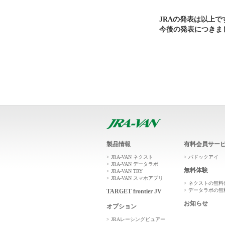
JRAの発表は以上で
今後の発表につきま
製品情報
有料会員サー
JRA-VAN ネクスト
パドックアイ
JRA-VAN データラボ
無料体験
JRA-VAN TRY
JRA-VAN スマホアプリ
ネクストの無料
データラボの無
TARGET frontier JV
お知らせ
オプション
JRAレーシングビュアー