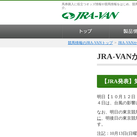
馬券購入に役立つオッズ情報や競馬情報をはじめ、競
介。
競馬情報のJRA-VANトップ
>
JRA-VA
JRA-VA
【JRA発表
明日【１０月１２日
４日は、台風の影響
なお、明日の東京競
に
、明後日の東京競
す。
注記：10月13日(