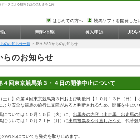
馬データによる競馬予想の楽しさをご紹
はじめての方へ
競馬ソフトを開発した
Nからのお知らせ一覧
>
JRA-VANからのお知らせ
Nからのお知らせ
】第４回東京競馬第３・４日の開催中止について
（土）】の第４回東京競馬第３日および明後日【１０月１３日（日）】
により安全な競馬の施行に支障があると判断されるため、開催を中止い
馬については１０月１５日（火）に、
出馬表の内容（出走馬、出走馬の
馬については１０月２１日（月）に
出馬投票をやり直したうえ
、代替競
日曜)のWIN5についても発売を取り止めます。