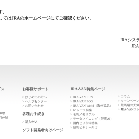
す。
してはJRAのホームページにてご確認ください。
JRAシ
JR
ビス
お客様サポート
JRA-VAN特集ページ
コラム
はじめての方へ
JRA-VAN FUN
キャンペー
ヘルプセンター
JRA-VAN POG
競馬場の天
お問い合わせ
JRA-VAN World（海外競馬）
JRA-VANス
G1レース特集
体験
各種お手続き
名馬メモリアル
料体験
データマイニング（競馬AI）
購入申込
国内せり市場特集
競馬ビギナー向け
ソフト開発者向けページ