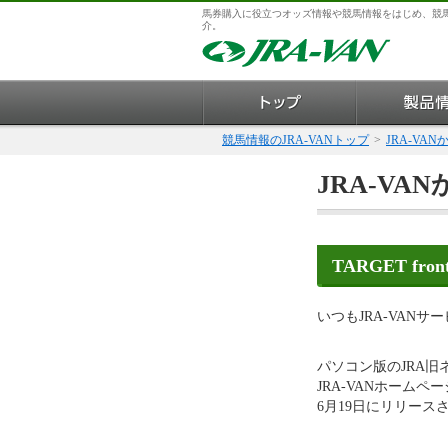
馬券購入に役立つオッズ情報や競馬情報をはじめ、競
介。
競馬情報のJRA-VANトップ
>
JRA-VA
JRA-VA
TARGET fro
いつもJRA-VAN
パソコン版のJRA旧
JRA-VANホームページ
6月19日にリリースさ