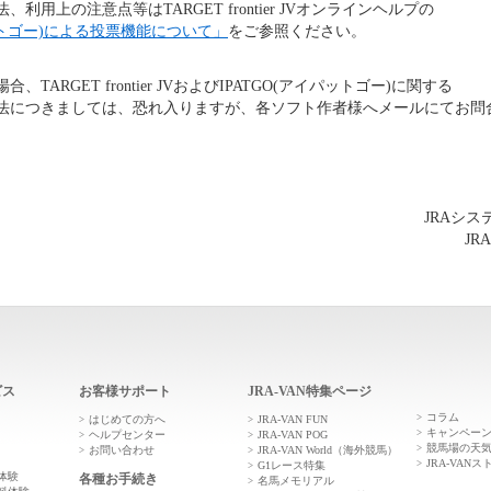
利用上の注意点等はTARGET frontier JVオンラインヘルプの
パットゴー)による投票機能について」
をご参照ください。
TARGET frontier JVおよびIPATGO(アイパットゴー)に関する
法につきましては、恐れ入りますが、各ソフト作者様へメールにてお問
JRAシ
JR
ビス
お客様サポート
JRA-VAN特集ページ
コラム
はじめての方へ
JRA-VAN FUN
キャンペー
ヘルプセンター
JRA-VAN POG
競馬場の天
お問い合わせ
JRA-VAN World（海外競馬）
JRA-VANス
G1レース特集
体験
各種お手続き
名馬メモリアル