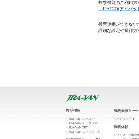
投票機能のご利用方法、
「IPATGO(アイ
投票連携ができない場合、
詳細な設定や操作方
製品情報
有料会員サー
JRA-VAN ネクスト
パドックアイ
JRA-VAN データラボ
無料体験
JRA-VAN TRY
JRA-VAN スマホアプリ
ネクストの無料