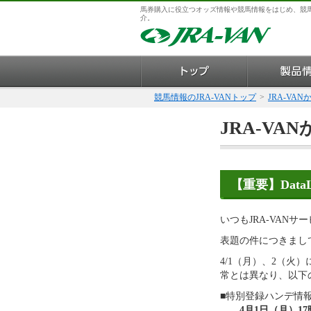
馬券購入に役立つオッズ情報や競馬情報をはじめ、競
介。
競馬情報のJRA-VANトップ
>
JRA-VA
JRA-VA
【重要】Dat
いつもJRA-VAN
表題の件につきまし
4/1（月）、2（火
常とは異なり、以下
■特別登録ハンデ情
4月1日（月）17時