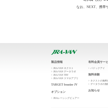
なお、NEXT、携
製品情報
有料会員サー
JRA-VAN ネクスト
パドックアイ
JRA-VAN データラボ
無料体験
JRA-VAN TRY
JRA-VAN スマホアプリ
ネクストの無料
データラボの無
TARGET frontier JV
お知らせ
オプション
JRAレーシングビュアー