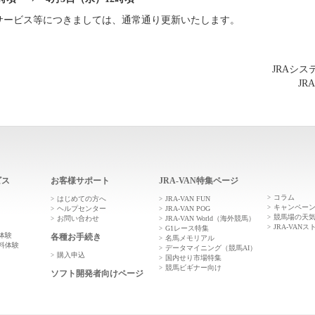
帯サービス等につきましては、通常通り更新いたします。
JRAシ
JR
ビス
お客様サポート
JRA-VAN特集ページ
コラム
はじめての方へ
JRA-VAN FUN
キャンペー
ヘルプセンター
JRA-VAN POG
競馬場の天
お問い合わせ
JRA-VAN World（海外競馬）
JRA-VANス
G1レース特集
体験
各種お手続き
名馬メモリアル
料体験
データマイニング（競馬AI）
購入申込
国内せり市場特集
競馬ビギナー向け
ソフト開発者向けページ