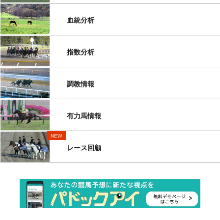
血統分析
指数分析
調教情報
有力馬情報
NEW
レース回顧