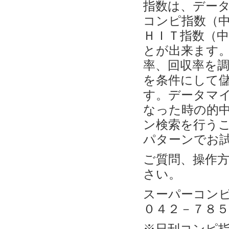
指数は、デー
コンピ指数（
ＨＩＴ指数（
とが出来ます
率、回収率を
を条件にして
す。データマ
なった時の的
ン検索を行う
パターンでお
ご質問、操作
さい。
スーパーコン
０４２－７８５