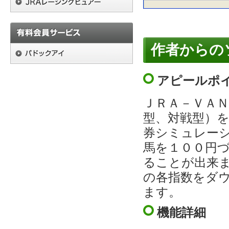
作者からの
アピールポ
ＪＲＡ－ＶＡ
型、対戦型）
券シミュレー
馬を１００円
ることが出来
の各指数をダ
ます。
機能詳細