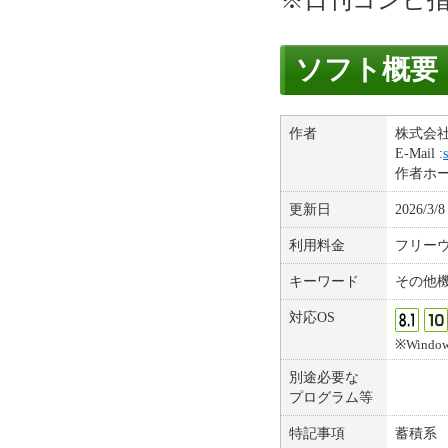
※日刊コンピ
ソフト概要
作者
株式会
E-Mail :
作者ホ
更新日
2026/3/8
利用料金
フリー
キーワード
その他
対応OS
※Windows(
別途必要な
プログラム等
特記事項
蓄積系 (