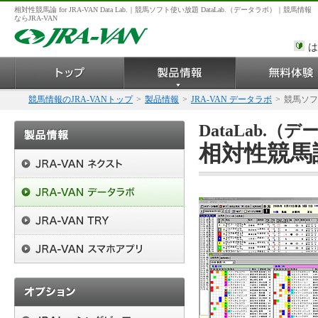
相対性競馬論 for JRA-VAN Data Lab.｜競馬ソフト使い放題 DataLab.（データラボ）｜競馬情報
ならJRA-VAN
は
競馬情報のJRA-VANトップ
>
製品情報
>
JRA-VAN データラボ
>
競馬ソフ
DataLab.
相対性競馬論 f