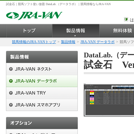
試金石｜競馬ソフト使い放題 DataLab.（データラボ）｜競馬情報ならJRA-VAN
は
競馬情報のJRA-VANトップ
>
製品情報
>
JRA-VAN データラボ
>
競馬ソフ
DataLab.
試金石 Ver1