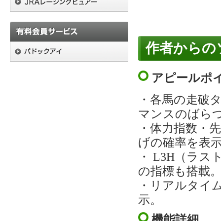
作者からの
アピールポ
・各馬の走破
マンスのばら
・体力指数・
げの確率を表
・ L3H（ラ
の指標も搭載
・リアルタイ
示。
機能詳細