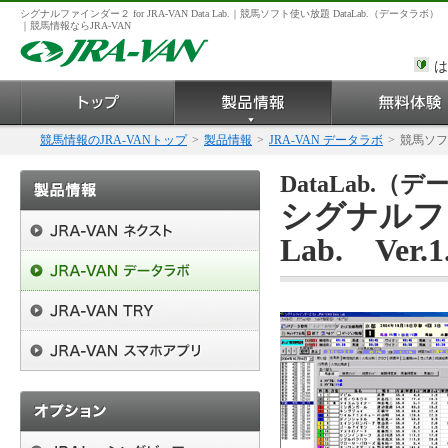
シグナルファインダー２ for JRA-VAN Data Lab.｜競馬ソフト使い放題 DataLab.（データラボ）
｜競馬情報ならJRA-VAN
は
競馬情報のJRA-VANトップ
>
製品情報
>
JRA-VAN データラボ
>
競馬ソフ
DataLab.
シグナルファイ
Lab. Ver.1