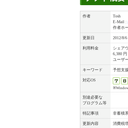
作者
Tosh
E-Mail :
作者ホ
更新日
2012/8/6
利用料金
シェア
6,380
ユーザ
キーワード
予想支
対応OS
※Windows(
別途必要な
プログラム等
特記事項
非蓄積
更新内容
消費税