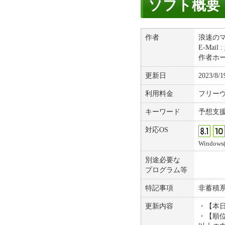
ソフト概要
作者
浪速の
E-Mail :
作者ホ
更新日
2023/8/1
利用料金
フリー
キーワード
予想支
対応OS
Windows(8
別途必要な
プログラム等
特記事項
非蓄積
更新内容
・【本
・【順