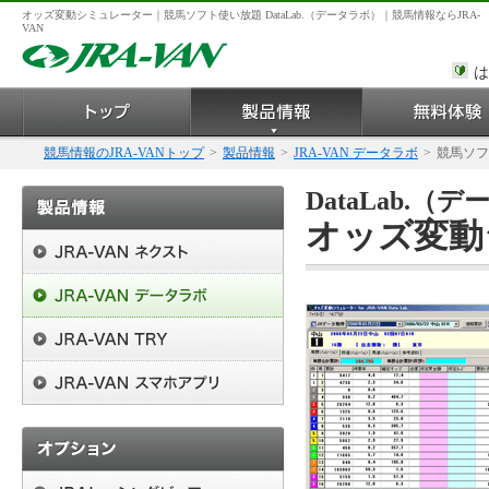
オッズ変動シミュレーター｜競馬ソフト使い放題 DataLab.（データラボ）｜競馬情報ならJRA-
VAN
は
競馬情報のJRA-VANトップ
>
製品情報
>
JRA-VAN データラボ
>
競馬ソフ
DataLab.
オッズ変動シ