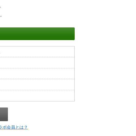
。
。
上
ラボ会員とは？