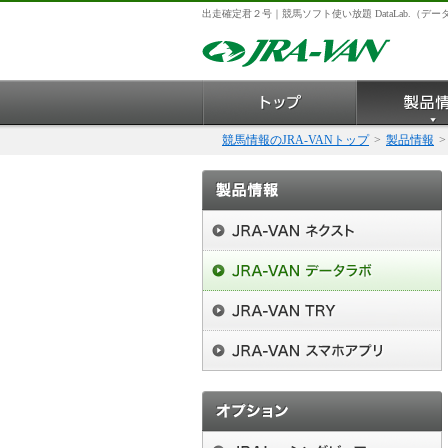
出走確定君２号｜競馬ソフト使い放題 DataLab.（デー
競馬情報のJRA-VANトップ
>
製品情報
>