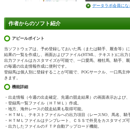
データラボ会員にな
作者からのソフト紹介
アピールポイント
当ソフトウェアは、予め登録しておいた馬（または騎手、厩舎等）に
結果の一覧を作成し、画面およびファイル(HTML、テキスト)に出力
出力ファイルはカスタマイズが可能で、一口愛馬、種牡馬、騎手、厩
の毎週の出走情報作成に便利です。
登録馬は個人別に登録することが可能で、POGサークル、一口馬主
きます。
機能詳細
・出走情報（今週の出走確定、先週の競走結果）の画面表示および
・登録馬一覧ファイル（ＨＴＭＬ）作成。
・地方、海外レースの競走結果も取得可能。
・ＨＴＭＬ、テキストファイルへの出力項目（レースNO、馬名、騎
・ＨＴＭＬファイルはテンプレート、ＣＳＳで外見をカスタマイズ可
・出力したファイルのＦＴＰ自動アップロード機能。