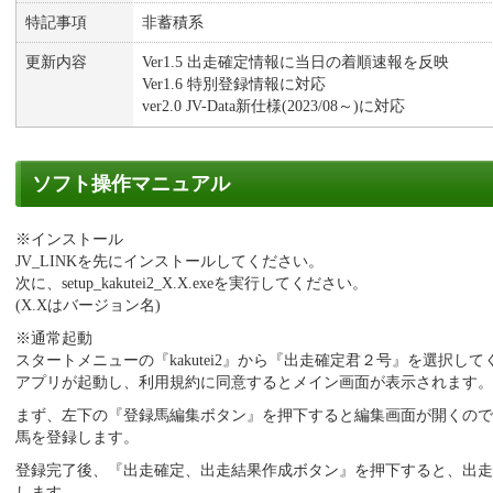
特記事項
非蓄積系
更新内容
Ver1.5 出走確定情報に当日の着順速報を反映
Ver1.6 特別登録情報に対応
ver2.0 JV-Data新仕様(2023/08～)に対応
ソフト操作マニュアル
※インストール
JV_LINKを先にインストールしてください。
次に、setup_kakutei2_X.X.exeを実行してください。
(X.Xはバージョン名)
※通常起動
スタートメニューの『kakutei2』から『出走確定君２号』を選択して
アプリが起動し、利用規約に同意するとメイン画面が表示されます。
まず、左下の『登録馬編集ボタン』を押下すると編集画面が開くので
馬を登録します。
登録完了後、『出走確定、出走結果作成ボタン』を押下すると、出走
します。