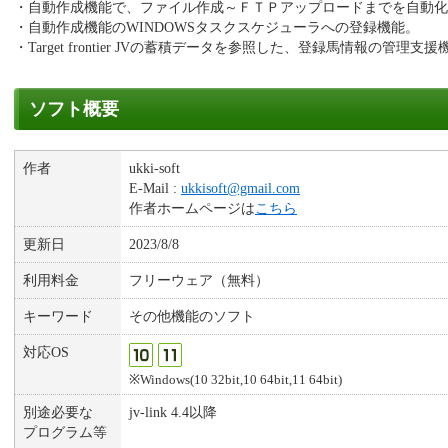
・自動作成機能で、ファイル作成～ＦＴＰアップロードまでを自動化
・自動作成機能のWINDOWSタスクスケジューラへの登録機能。
・Target frontier JVの蓄積データを参照した、登録馬情報の管理支
ソフト概要
作者
ukki-soft
E-Mail :
ukkisoft@gmail.com
作者ホームページは
こちら
更新日
2023/8/8
利用料金
フリーウェア（無料）
キーワード
その他機能のソフト
対応OS
※Windows(10 32bit,10 64bit,11 64bit)
別途必要な
jv-link 4.4以降
プログラム等