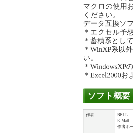
マクロの使用
ください。
データ互換ソ
＊エクセル予想
＊蓄積系として
＊WinXP系
い。
＊Windows
＊Excel200
ソフト概要
作者
BELL
E-Mail :
作者ホ