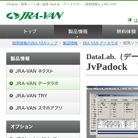
JvPadock｜競馬ソフト使い放題 DataLab.（データラボ）｜競馬情報ならJRA-VAN
は
競馬情報のJRA-VANトップ
>
製品情報
>
JRA-VAN データラボ
>
競馬ソフ
DataLab.
JvPadock V