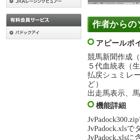
作者からの
アピールポ
競馬新聞作成（H
５代血統表（
払戻シュミレ
ど）
出走馬表示、馬
機能詳細
JvPadock3
JvPadock
JvPadock