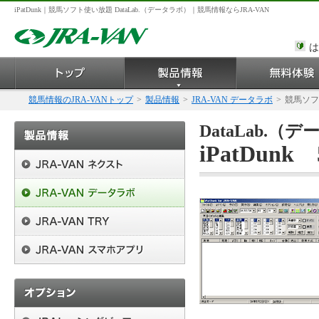
iPatDunk｜競馬ソフト使い放題 DataLab.（データラボ）｜競馬情報ならJRA-VAN
は
競馬情報のJRA-VANトップ
>
製品情報
>
JRA-VAN データラボ
>
競馬ソフ
DataLab.
iPatDunk 