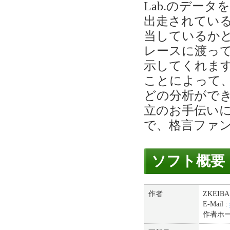
Lab.のデー
出走されてい
当しているか
レースに渡っ
示してくれま
ことによって
どの分析がで
立のお手伝い
で、格言ファ
ソフト概要
作者
ZKEIBA 
E-Mail :
作者ホ