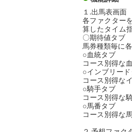
１.出馬表画面
各ファクター
算したタイム
〇期待値タブ
馬券種類毎に
○血統タブ
コース別得な
○インブリード
コース別得な
○騎手タブ
コース別得な
○馬番タブ
コース別得な
２.予想ファク