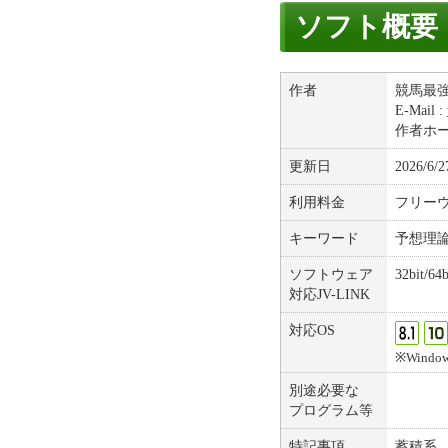
ソフト概要
作者
競馬最
E-Mail :
作者ホ
更新日
2026/6/2
利用料金
フリー
キーワード
予想理
ソフトウェア
32bit/64b
対応JV-LINK
対応OS
※Windows(
別途必要な
プログラム等
特記事項
蓄積系 