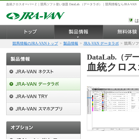
血統クロスオーバーＺ｜競馬ソフト使い放題 DataLab.（データラボ）｜競馬情報ならJRA-VAN
は
競馬情報のJRA-VANトップ
>
製品情報
>
JRA-VAN データラボ
>
競馬ソフ
DataLab.
血統クロスオ