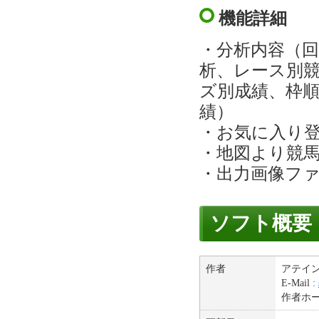
機能詳細
・分析内容（
析、レース別
ズ別成績、枠
績）
・お気に入り
・地図より競
・出力画像ファイ
ソフト概要
作者
アテイ
E-Mail :
作者ホ