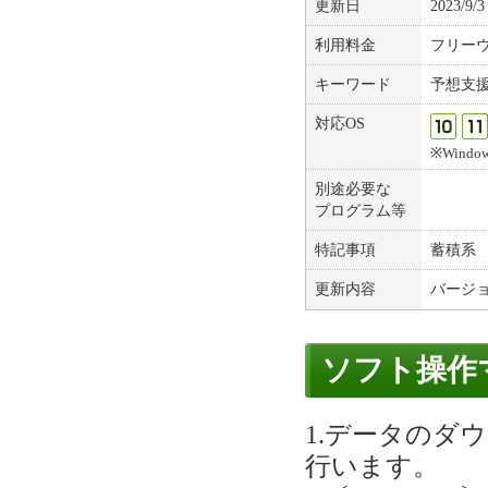
更新日
2023/9/3
利用料金
フリー
キーワード
予想支
対応OS
※Windows
別途必要な
プログラム等
特記事項
蓄積系 (
更新内容
バージョン
ソフト操作
1.データのダ
行います。