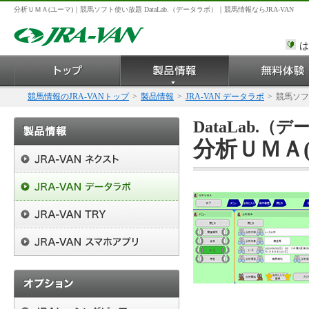
分析ＵＭＡ(ユーマ)｜競馬ソフト使い放題 DataLab.（データラボ）｜競馬情報ならJRA-VAN
は
競馬情報のJRA-VANトップ
>
製品情報
>
JRA-VAN データラボ
>
競馬ソフ
DataLab.
分析ＵＭＡ(ユ