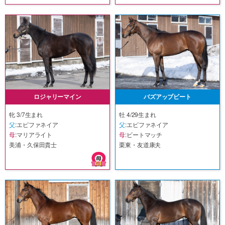
ロジャリーマイン
バズアップビート
牝 3/7生まれ
牡 4/29生まれ
父
:エピファネイア
父
:エピファネイア
母
:マリアライト
母
:ビートマッチ
美浦・久保田貴士
栗東・友道康夫