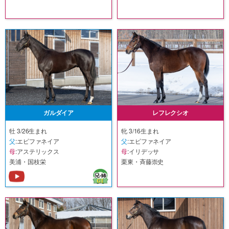
ガルダイア
レフレクシオ
牡 3/26生まれ
牝 3/16生まれ
父
:エピファネイア
父
:エピファネイア
母
:アステリックス
母
:イリデッサ
美浦・国枝栄
栗東・斉藤崇史