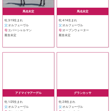
馬名未定
馬名未定
牝 3/19生まれ
牝 4/14生まれ
父
:オルフェーヴル
父
:オルフェーヴル
母
:エバーシャルマン
母
:オープンウォーター
厩舎未定
厩舎未定
アドマイヤアーデル
グランカッサ
牝 1/25生まれ
牝 2/8生まれ
父
:オルフェーヴル
父
:オルフェーヴル