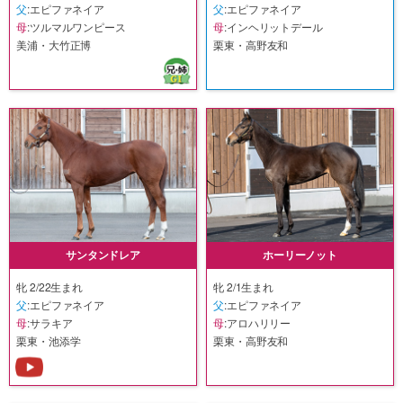
父
:エピファネイア
父
:エピファネイア
母
:ツルマルワンピース
母
:インヘリットデール
美浦・大竹正博
栗東・高野友和
サンタンドレア
ホーリーノット
牝 2/22生まれ
牝 2/1生まれ
父
:エピファネイア
父
:エピファネイア
母
:サラキア
母
:アロハリリー
栗東・池添学
栗東・高野友和