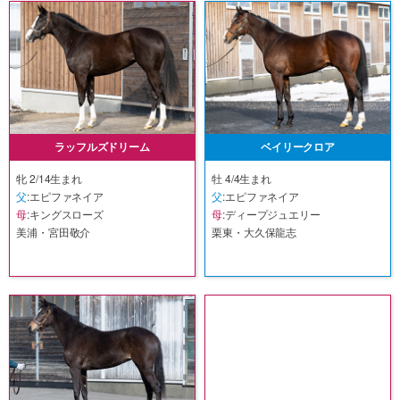
ラッフルズドリーム
ベイリークロア
牝 2/14生まれ
牡 4/4生まれ
父
:エピファネイア
父
:エピファネイア
母
:キングスローズ
母
:ディープジュエリー
美浦・宮田敬介
栗東・大久保龍志