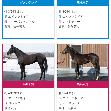
ダノングレイ
馬名未定
牡 3/29生まれ
牡 3/29生まれ
父
:エピファネイア
父
:エピファネイア
母
:リリーズキャンドル
母
:レッドティー
栗東・矢作芳人
栗東・矢作芳人
馬名未定
馬名未定
牝 4/12生まれ
牝 2/24生まれ
父
:エピファネイア
父
:エピファネイア
母
:ロベルタ
母
:アースライズ
厩舎未定
美浦・黒岩陽一