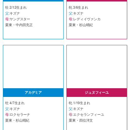
牡 2/12生まれ
牝 3/6生まれ
父
:キズナ
父
:キズナ
母
:ヤングスター
母
:レディイヴァンカ
栗東・中内田充正
栗東・杉山晴紀
アカデミア
ジュヌフィーユ
牡 4/7生まれ
牝 1/19生まれ
父
:キズナ
父
:キズナ
母
:ロクセラーナ
母
:エクセランフィーユ
栗東・杉山晴紀
栗東・四位洋文