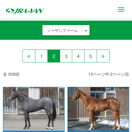
Toggl
navig
ノーザンファーム
1
2
3
4
5
全 509頭
13ページ中 2ページ目