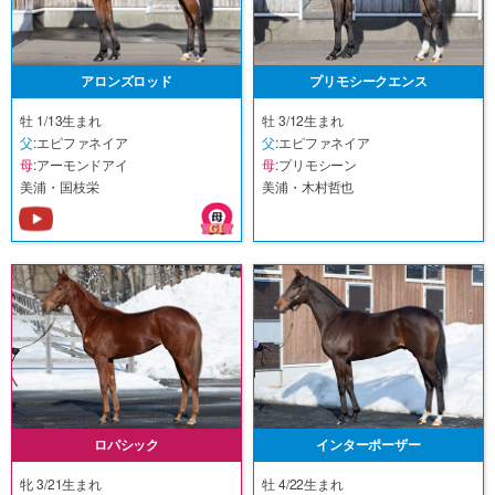
アロンズロッド
プリモシークエンス
牡 1/13生まれ
牡 3/12生まれ
父
:エピファネイア
父
:エピファネイア
母
:アーモンドアイ
母
:プリモシーン
美浦・国枝栄
美浦・木村哲也
ロパシック
インターポーザー
牝 3/21生まれ
牡 4/22生まれ