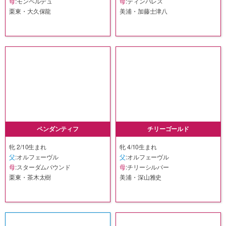
母
:モンペルデュ
母
:ティンバレス
栗東・大久保龍
美浦・加藤士津八
ペンダンティフ
チリーゴールド
牝 2/10生まれ
牝 4/10生まれ
父
:オルフェーヴル
父
:オルフェーヴル
母
:スターダムバウンド
母
:チリーシルバー
栗東・茶木太樹
美浦・深山雅史