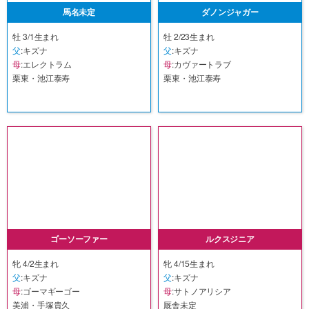
馬名未定
ダノンジャガー
牡 3/1生まれ
牡 2/23生まれ
父
:キズナ
父
:キズナ
母
:エレクトラム
母
:カヴァートラブ
栗東・池江泰寿
栗東・池江泰寿
ゴーソーファー
ルクスジニア
牝 4/2生まれ
牝 4/15生まれ
父
:キズナ
父
:キズナ
母
:ゴーマギーゴー
母
:サトノアリシア
美浦・手塚貴久
厩舎未定