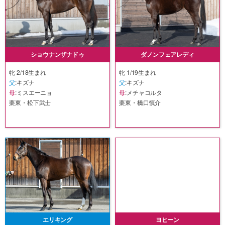
ショウナンザナドゥ
ダノンフェアレディ
牝 2/18生まれ
牝 1/19生まれ
父
:キズナ
父
:キズナ
母
:ミスエーニョ
母
:メチャコルタ
栗東・松下武士
栗東・橋口慎介
エリキング
ヨヒーン