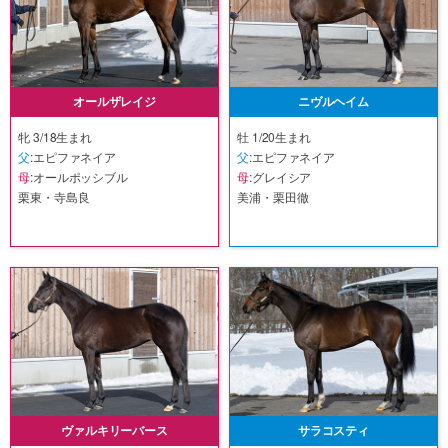
オールザレイジ
ニヴルヘイム
牝 3/18生まれ
牡 1/20生まれ
父
:エピファネイア
父
:エピファネイア
母
:オールポッシブル
母
:グレイシア
栗東・寺島良
美浦・栗田徹
ヴァルキリーバース
サラコスティ