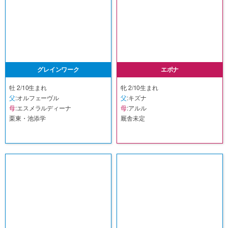
グレインワーク
エポナ
牡 2/10生まれ
牝 2/10生まれ
父
:オルフェーヴル
父
:キズナ
母
:エスメラルディーナ
母
:アルル
栗東・池添学
厩舎未定