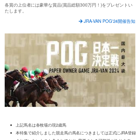
各賞の上位者には豪華な賞品(賞品総額300万円！)をプレゼントい
たします。
JRA-VAN POG'24開催告知
上記馬名は各牧場の現2歳馬
本特集で紹介しました競走馬の馬名につきましては正式にJRA登録