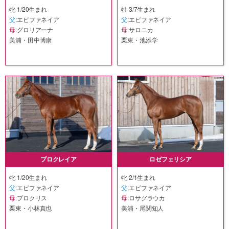
牝 1/20生まれ
牡 3/7生まれ
父
:エピファネイア
父
:エピファネイア
母
:グロリアーナ
母
:サロニカ
美浦・田中博康
栗東・池添学
プロクレイア
ロゼフェリシア
牝 1/20生まれ
牝 2/1生まれ
父
:エピファネイア
父
:エピファネイア
母
:プロクリス
母
:ロサグラウカ
栗東・小林真也
美浦・尾関知人