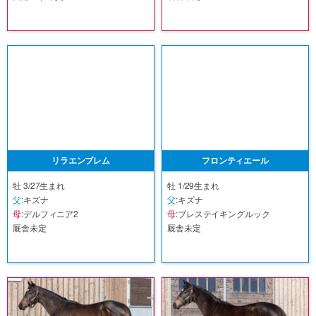
リラエンブレム
フロンティエール
牡 3/27生まれ
牡 1/29生まれ
父
:キズナ
父
:キズナ
母
:デルフィニア2
母
:ブレステイキングルック
厩舎未定
厩舎未定