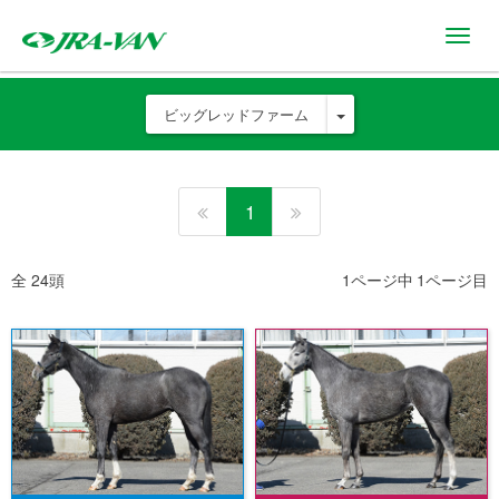
Toggl
navig
ビッグレッドファーム
1
全 24頭
1ページ中 1ページ目