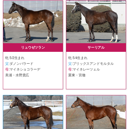
リュウゼツラン
サーリアル
牝 5/2生まれ
牝 5/4生まれ
父
:ダノンバラード
父
:ブリックスアンドモルタル
母
:マイネショコラーデ
母
:マイネレーツェル
美浦・水野貴広
栗東・宮徹