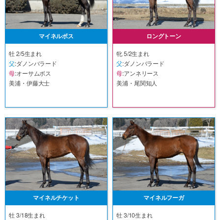
マイネルボス
ロングトーン
牡 2/5生まれ
牝 5/2生まれ
父
:ダノンバラード
父
:ダノンバラード
母
:オーサムボス
母
:アンネリース
美浦・伊藤大士
美浦・尾関知人
マイネルチケット
マイネルフーガ
牡 3/18生まれ
牡 3/10生まれ