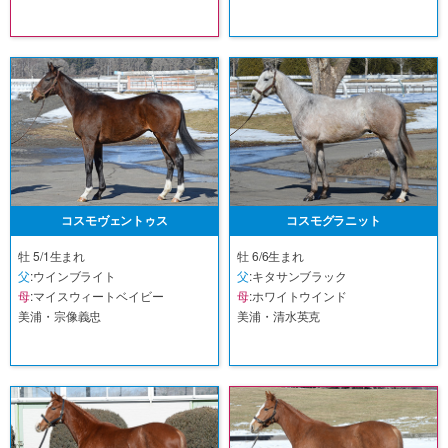
コスモヴェントゥス
コスモグラニット
牡 5/1生まれ
牡 6/6生まれ
父
:ウインブライト
父
:キタサンブラック
母
:マイスウィートベイビー
母
:ホワイトウインド
美浦・宗像義忠
美浦・清水英克