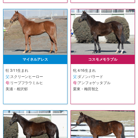
マイネルアレス
コスモメモラブル
牡 3/11生まれ
牝 4/16生まれ
父
:スクリーンヒーロー
父
:ダノンバラード
母
:リープフラウミルヒ
母
:アンフォゲッタブル
美浦・相沢郁
栗東・梅田智之