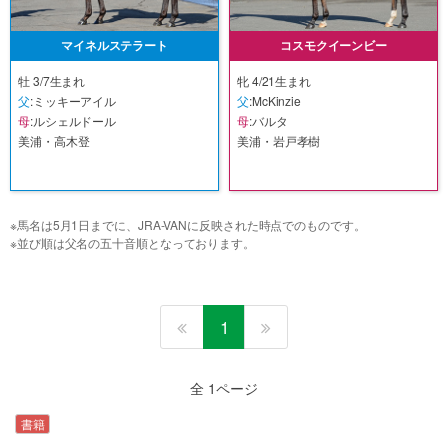
マイネルステラート
コスモクイーンビー
牡 3/7生まれ
牝 4/21生まれ
父
:ミッキーアイル
父
:McKinzie
母
:ルシェルドール
母
:バルタ
美浦・高木登
美浦・岩戸孝樹
※
馬名は5月1日までに、JRA-VANに反映された時点でのものです。
※
並び順は父名の五十音順となっております。
1
全 1ページ
書籍