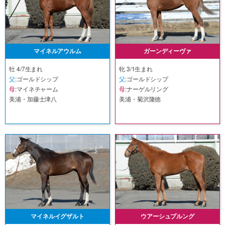
マイネルアウルム
ガーンディーヴァ
牡 4/7生まれ
牝 3/1生まれ
父
:ゴールドシップ
父
:ゴールドシップ
母
:マイネチャーム
母
:ナーゲルリング
美浦・加藤士津八
美浦・菊沢隆徳
マイネルイグザルト
ウアーシュプルング