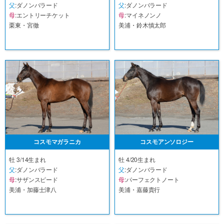
父
:ダノンバラード
父
:ダノンバラード
母
:エントリーチケット
母
:マイネノンノ
栗東・宮徹
美浦・鈴木慎太郎
コスモマガラニカ
コスモアンソロジー
牡 3/14生まれ
牡 4/20生まれ
父
:ダノンバラード
父
:ダノンバラード
母
:サザンスピード
母
:パーフェクトノート
美浦・加藤士津八
美浦・嘉藤貴行