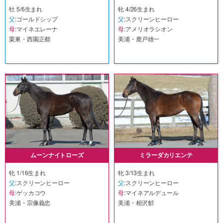
牡 5/6生まれ
牝 4/26生まれ
父
:ゴールドシップ
父
:スクリーンヒーロー
母
:マイネエレーナ
母
:アメリオラシオン
栗東・西園正都
美浦・鹿戸雄一
ムーンナイトローズ
ミラーダカリエンテ
牝 1/16生まれ
牝 3/13生まれ
父
:スクリーンヒーロー
父
:スクリーンヒーロー
母
:ゲッカコウ
母
:マイネアルデュール
美浦・宗像義忠
美浦・相沢郁