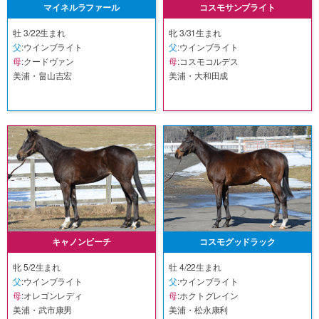
マイネルラファール
コスモサンブライト
牡 3/22生まれ
牝 3/31生まれ
父
:ウインブライト
父
:ウインブライト
母
:クードヴァン
母
:コスモコルデス
美浦・畠山吉宏
美浦・大和田成
キャノンビーチ
コスモグッドラック
牝 5/2生まれ
牡 4/22生まれ
父
:ウインブライト
父
:ウインブライト
母
:オレゴンレディ
母
:ホクトグレイン
美浦・武市康男
美浦・松永康利