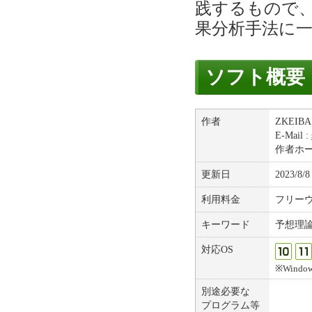
践するもので
果分析手法に
ソフト概要
作者
ZKEIBA 
E-Mail :
作者ホ
更新日
2023/8/8
利用料金
フリー
キーワード
予想理
対応OS
※Windows
別途必要な
プログラム等