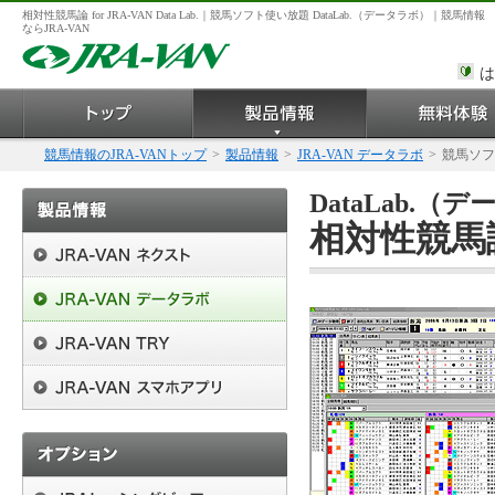
相対性競馬論 for JRA-VAN Data Lab.｜競馬ソフト使い放題 DataLab.（データラボ）｜競馬情報
ならJRA-VAN
は
競馬情報のJRA-VANトップ
>
製品情報
>
JRA-VAN データラボ
>
競馬ソフ
DataLab.
相対性競馬論 f