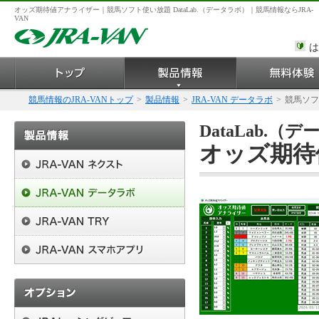
オッズ期待値アナライザー｜競馬ソフト使い放題 DataLab.（データラボ）｜競馬情報ならJRA-
VAN
は
競馬情報のJRA-VANトップ
>
製品情報
>
JRA-VAN データラボ
>
競馬ソフ
DataLab.
オッズ期待値