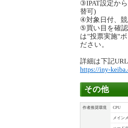
③IPAT設定か
替可)
④対象日付、
⑤買い目を確認
は"投票実施"
ださい。
詳細は下記UR
https://iny-keib
その他
作者推奨環境
CPU
メイン