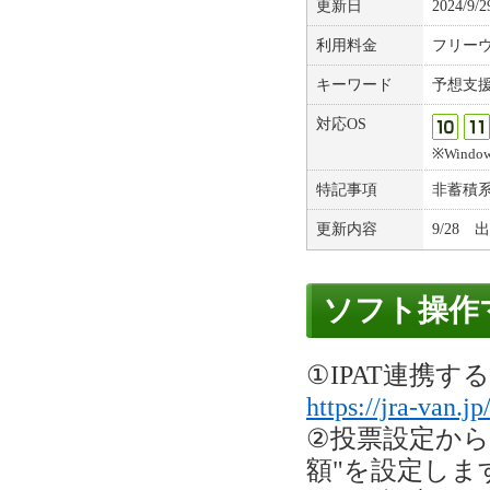
更新日
2024/9/2
利用料金
フリー
キーワード
予想支
対応OS
※Windows
特記事項
非蓄積
更新内容
9/28
ソフト操作
①IPAT連携す
https://jra-van.jp
②投票設定から投
額"を設定しま