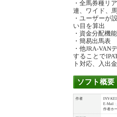
・全馬券種リア
連、ワイド、馬
・ユーザーが
い目を算出
・資金分配機能
・簡易出馬表
・他JRA-VA
することでIPA
ト対応、入出金
ソフト概要
作者
INY-KE
E-Mail :
作者ホ