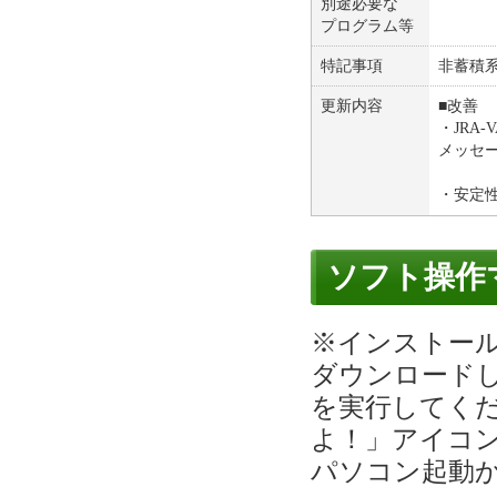
別途必要な
プログラム等
特記事項
非蓄積
更新内容
■改善
・JRA
メッセ
・安定
ソフト操作
※インストー
ダウンロードした
を実行してく
よ！」アイコ
パソコン起動