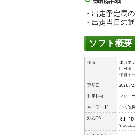
機能詳細
・出走予定馬
・出走当日の
ソフト概要
作者
休日エ
E-Mail :
作者ホ
更新日
2021/3/2
利用料金
フリー
キーワード
その他
対応OS
※Windows(