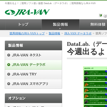
今週出るよ！｜競馬ソフト使い放題 DataLab.（データラボ）｜競馬情報ならJRA-VAN
は
競馬情報のJRA-VANトップ
>
製品情報
>
JRA-VAN データラボ
>
競馬ソフ
DataLab.
今週出るよ！ 