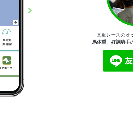
次へ
直近レースの
オ
馬体重
、
好調騎手