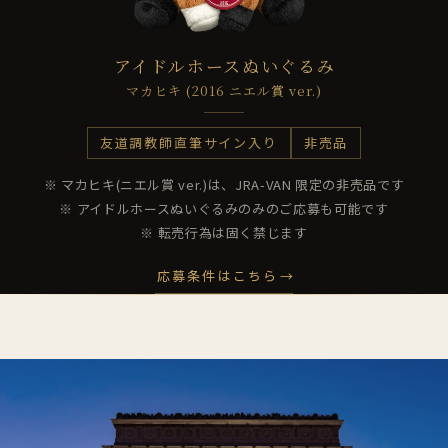
アイドルホースぬいぐるみ
マカヒキ (2016 ニエル賞 ver.)
友道調教師直筆サイン入り
非売品
※ マカヒキ(ニエル賞 ver.)は、JRA-VAN 限定の非売品です
※ アイドルホースぬいぐるみのみのご応募も可能です
※ 転売行為は固く禁じます
応募条件はこちら