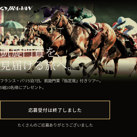
JRA-VAN World 10周年記念企画
凱旋門賞を、
見届ける旅へ。
フランス・パリ5泊7日。凱旋門賞『指定席』付きツアー。
5組10名様にプレゼント。
応募受付は終了しました
たくさんのご応募ありがとうございました