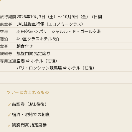
2026年10月3日（土）～ 10月9日（金） 7日間
旅行期間
JAL往復直行便（エコノミークラス）
航空券
羽田空港 ⇔ パリ＝シャルル・ド・ゴール空港
空港
4つ星クラスホテル 5泊
宿泊
朝食付き
食事
凱旋門賞 指定席券
観戦券
空港 ⇔ ホテル（往復）
専用送迎
パリ・ロンシャン競馬場 ⇔ ホテル（往復）
ツアーに含まれるもの
航空券（JAL往復）
✓
宿泊・現地での朝食
✓
凱旋門賞 指定席券
✓