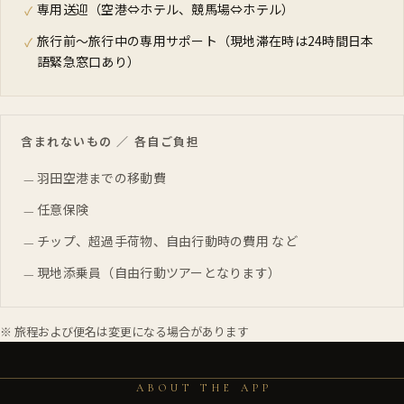
専用送迎（空港⇔ホテル、競馬場⇔ホテル）
✓
旅行前～旅行中の専用サポート（現地滞在時は24時間日本
✓
語緊急窓口あり）
含まれないもの ／ 各自ご負担
羽田空港までの移動費
—
任意保険
—
チップ、超過手荷物、自由行動時の費用 など
—
現地添乗員（自由行動ツアーとなります）
—
※ 旅程および便名は変更になる場合があります
ABOUT THE APP