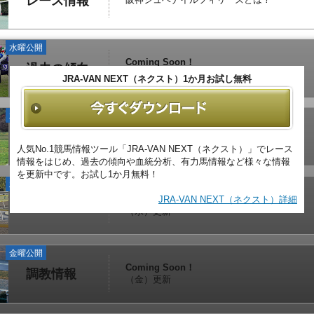
レース情報
水曜公開
Coming Soon！
過去の傾向
（水）更新
JRA-VAN NEXT（ネクスト）1か月お試し無料
水曜公開
Coming Soon！
血統分析
（水）更新
人気No.1競馬情報ツール「JRA-VAN NEXT（ネクスト）」でレース
情報をはじめ、過去の傾向や血統分析、有力馬情報など様々な情報
を更新中です。お試し1か月無料！
木曜12時頃公開
Coming Soon！
JRA-VAN NEXT（ネクスト）詳細
指数分析
（水）更新
金曜公開
Coming Soon！
調教情報
（金）更新