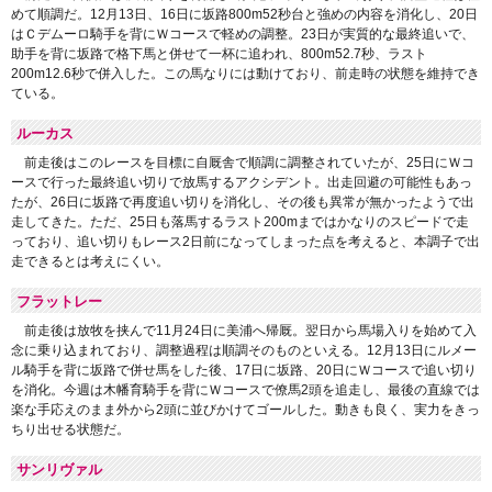
めて順調だ。12月13日、16日に坂路800m52秒台と強めの内容を消化し、20日
はＣデムーロ騎手を背にＷコースで軽めの調整。23日が実質的な最終追いで、
助手を背に坂路で格下馬と併せて一杯に追われ、800m52.7秒、ラスト
200m12.6秒で併入した。この馬なりには動けており、前走時の状態を維持でき
ている。
ルーカス
前走後はこのレースを目標に自厩舎で順調に調整されていたが、25日にＷコ
ースで行った最終追い切りで放馬するアクシデント。出走回避の可能性もあっ
たが、26日に坂路で再度追い切りを消化し、その後も異常が無かったようで出
走してきた。ただ、25日も落馬するラスト200mまではかなりのスピードで走
っており、追い切りもレース2日前になってしまった点を考えると、本調子で出
走できるとは考えにくい。
フラットレー
前走後は放牧を挟んで11月24日に美浦へ帰厩。翌日から馬場入りを始めて入
念に乗り込まれており、調整過程は順調そのものといえる。12月13日にルメー
ル騎手を背に坂路で併せ馬をした後、17日に坂路、20日にＷコースで追い切り
を消化。今週は木幡育騎手を背にＷコースで僚馬2頭を追走し、最後の直線では
楽な手応えのまま外から2頭に並びかけてゴールした。動きも良く、実力をきっ
ちり出せる状態だ。
サンリヴァル