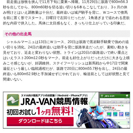
前走後は放牧を挟んで11月下旬に栗東へ帰厩。11月29日に坂路で800m56.3
秒を出してから、800m60秒を切る追い切りを6本もこなしており、3ヶ月の休
み明けとはいえ調教量は十分だ。最終追いは城戸騎手を背に、Ｗコースで僚馬
を前に置く形でスタート。日曜日で左回りだったが、1角過ぎまで追われる意欲
的な内容で併入した。馬体に太目感もなく、きっちり仕上がっている印象だ。
その他の出走馬
シャルルマーニュは13日にＷコース、20日は坂路で黒岩騎手騎乗で強めの追
い切りを消化。24日の最終追いは助手を背に坂路単走だったが、素軽い動きを
見せており、近走と変わりない状態。トラインは20日の坂路追いで終い重点と
はいえラスト200m12.0秒をマーク。前走も好仕上がりだっただけに大きな上積
みこそ感じないが、好調維持。ステイフーリッシュは新馬戦から中17日で関東
遠征という厳しい臨戦過程だが、坂路で20日に800m55.7秒を出し、24日の最
終追いも800m52.9秒と手加減せずにやれており、輸送前としては好状態と見て
間違いない。