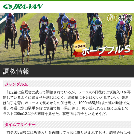
調教情報
ジャンダルム
前走後は自厩舎に残って調整されているが、レースの6日後には坂路入りを再
開しているように緩ませた感じはなく、調教量に不足はないと見ていい。先週
は助手を背にＷコースで長めからの併せ馬で、1000m65秒前後の速い時計で先
着。今週は水口騎手を背に坂路で格下馬と併せ、終い追われると鋭く反応して
ラスト200m12.1秒の末脚を見せた。状態面は万全といえそうだ。
タイムフライヤー
前走の5日後には坂路入りを再開して入念に乗り込まれており、調整過程は極