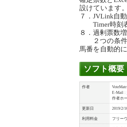
設けています
７．JVLink
Timer時刻
８．過剰票数
２つの条件(
馬番を自動的
ソフト概要
作者
VoteMatr
E-Mail :
作者ホ
更新日
2019/2/1
利用料金
フリー