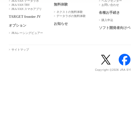
JRA-VAN データラボ
ヘルプセンター
無料体験
JRA-VAN TRY
お問い合わせ
JRA-VAN スマホアプリ
ネクストの無料体験
各種お手続き
データラボの無料体験
TARGET frontier JV
購入申込
お知らせ
オプション
ソフト開発者向けペ
JRAレーシングビュアー
サイトマップ