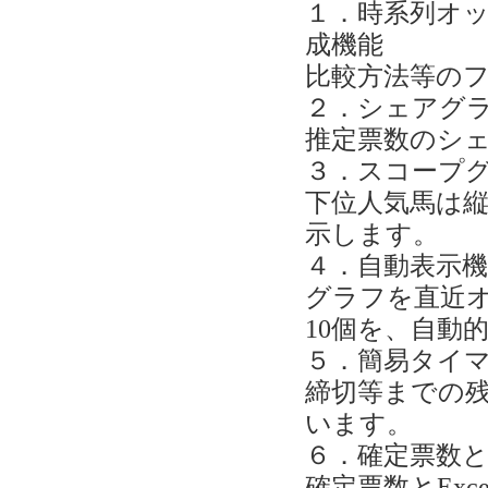
１．時系列オ
成機能
比較方法等の
２．シェアグ
推定票数のシ
３．スコープ
下位人気馬は
示します。
４．自動表示機
グラフを直近オ
10個を、自動
５．簡易タイ
締切等までの
います。
６．確定票数
確定票数とExc