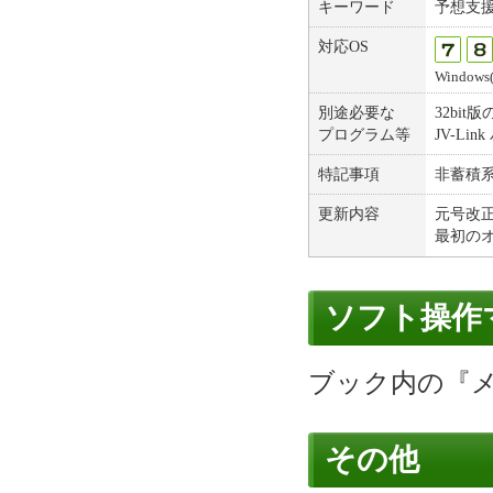
キーワード
予想支
対応OS
Windows(7
別途必要な
32bit版
プログラム等
JV-Li
特記事項
非蓄積
更新内容
元号改
最初の
ソフト操作
ブック内の『
その他