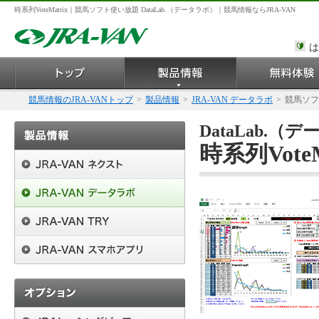
時系列VoteMatrix｜競馬ソフト使い放題 DataLab.（データラボ）｜競馬情報ならJRA-VAN
は
競馬情報のJRA-VANトップ
>
製品情報
>
JRA-VAN データラボ
>
競馬ソフ
DataLab.
時系列VoteMa